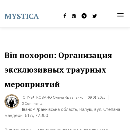
Skip
to
MYSTICA
content
TOG
NAVI
Віп похорон: Организация
эксклюзивных траурных
мероприятий
ОПУБЛІКОВАНО
Олена Кравченко
09.01.2025
0 Comments
Івано-Франківська область, Калуш, вул. Степана
Бандери, 51А, 77300