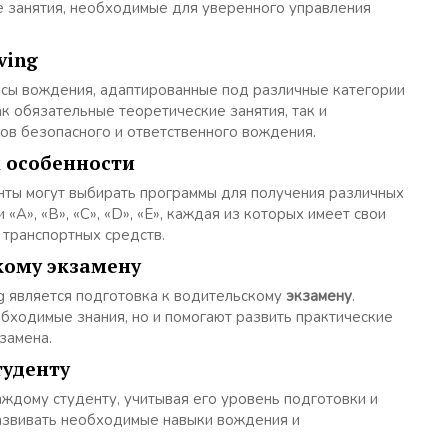
е занятия, необходимые для уверенного управления
ving
рсы вождения, адаптированные под различные категории
к обязательные теоретические занятия, так и
ов безопасного и ответственного вождения.
х особенности
енты могут выбирать программы для получения различных
 «A», «B», «C», «D», «E», каждая из которых имеет свои
 транспортных средств.
кому экзамену
ng является подготовка к водительскому
экзамену
.
бходимые знания, но и помогают развить практические
замена.
туденту
ждому студенту, учитывая его уровень подготовки и
азвивать необходимые навыки вождения и