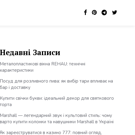
Недавні Записи
Металопластикові вікна REHAU: технічні
характеристики
Посуд для розливного пива: як вибір тари впливає на
бар і доставку
Купити свічки букви: ідеальний декор для святкового
торта
Marshall — легендарний звук і культовий стиль: чому
варто купити колонки та навушники Marshall в Україні
Як зареєструватися в казино 777: повний огляд,