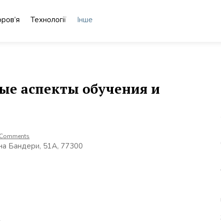
ров’я
Технології
Інше
ые аспекты обучения и
 Comments
ана Бандери, 51А, 77300