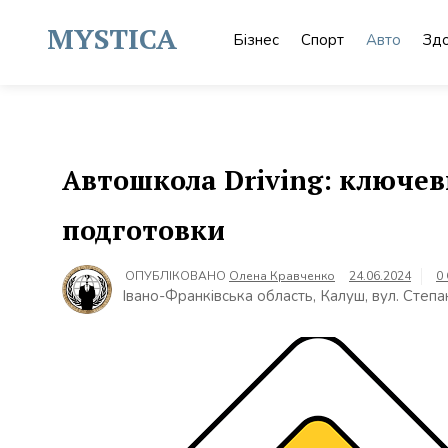
Skip
to
MYSTICA
Бізнес
Спорт
Авто
Здо
content
Автошкола Driving: ключев
подготовки
ОПУБЛІКОВАНО
Олена Кравченко
24.06.2024
0
Івано-Франківська область, Калуш, вул. Степ