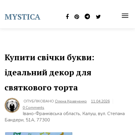
Skip
to
MYSTICA
content
TOG
NAVI
Купити свічки букви:
ідеальний декор для
святкового торта
ОПУБЛІКОВАНО
Олена Кравченко
11.04.2026
0 Comments
Івано-Франківська область, Калуш, вул. Степана
Бандери, 51А, 77300