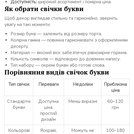
Доступність:
широкий асортимент і помірна ціна.
Як обрати свічки букви
Щоб декор виглядав стильно та гармонійно, зверніть
увагу на такі моменти:
Розмір букв — залежить від розміру торта.
Колірна гамма — повинна гармоніювати з оформленням
десерту.
Матеріал — якісний віск забезпечує рівномірне горіння.
Кількість символів — відповідно до довжини напису.
Тип набору — окремі букви або готові слова.
Порівняння видів свічок букви
Тип свічок
Переваги
Недоліки
Приблизна
ціна
Стандартні
Доступна
Менш виразні
60–120
букви
ціна,
грн
простий
дизайн
Кольорові
Яскраві,
Можуть не
100–180