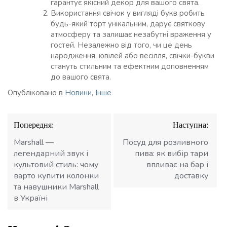
гарантує якісний декор для вашого свята.
Використання свічок у вигляді букв робить
будь-який торт унікальним, дарує святкову
атмосферу та залишає незабутні враження у
гостей. Незалежно від того, чи це день
народження, ювілей або весілля, свічки-букви
стануть стильним та ефектним доповненням
до вашого свята.
Опубліковано в
Новини
,
Інше
Навігація
Попередня:
Наступна:
записів
Marshall —
Посуд для розливного
легендарний звук і
пива: як вибір тари
культовий стиль: чому
впливає на бар і
варто купити колонки
доставку
та навушники Marshall
в Україні