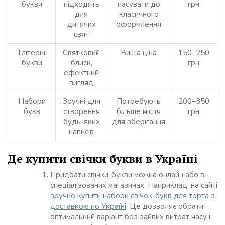
букви
підходять
пасувати до
грн
для
класичного
дитячих
оформлення
свят
Глітерні
Святковий
Вища ціна
150–250
букви
блиск,
грн
ефектний
вигляд
Набори
Зручні для
Потребують
200–350
букв
створення
більше місця
грн
будь-яких
для зберігання
написів
Де купити свічки букви в Україні
Придбати свічки-букви можна онлайн або в
спеціалізованих магазинах. Наприклад, на сайті
зручно купити набори свічок-букв для торта з
доставкою по Україні
. Це дозволяє обрати
оптимальний варіант без зайвих витрат часу і